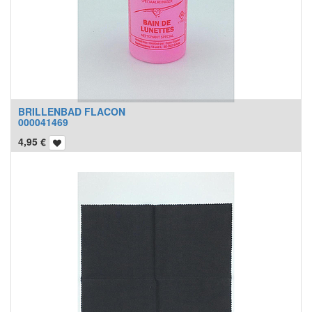
BRILLENBAD FLACON
000041469
4,95
€