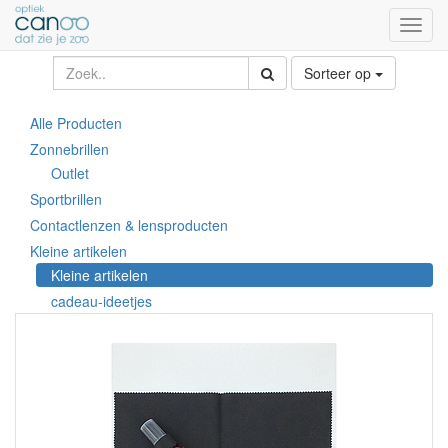
Toggl
naviga
Sorteer op
Alle Producten
Zonnebrillen
Outlet
Sportbrillen
Contactlenzen & lensproducten
Kleine artikelen
Kleine artikelen
cadeau-ideetjes