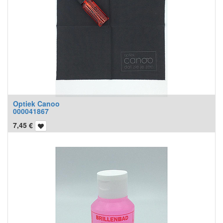
Optiek Canoo
000041867
7,45
€