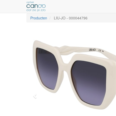
Producten
LIU-JO
-
000044796
Vorige