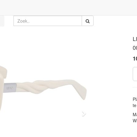
L
0
1
Pl
te
Volgende
Ma
W