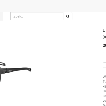
E
0
2
W
Te
ki
Ho
zo
ve
Mo