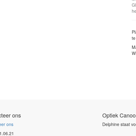
Gl
he
Pl
te
Ma
W
teer ons
Optiek Canoo
eer ons
Delphine staat vo
1.06.21