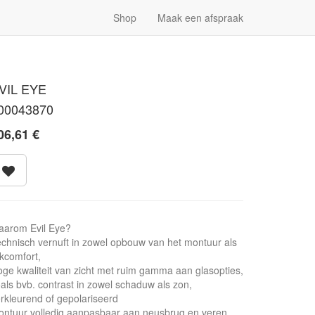
Shop
Maak een afspraak
VIL EYE
00043870
06,61
€
aarom Evil Eye?
chnisch vernuft in zowel opbouw van het montuur als
jkcomfort,
ge kwaliteit van zicht met ruim gamma aan glasopties,
als bvb. contrast in zowel schaduw als zon,
rkleurend of gepolariseerd
ntuur volledig aanpasbaar aan neusbrug en veren