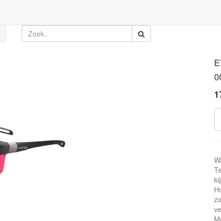
E
0
1
W
Te
ki
Ho
zo
ve
Mo