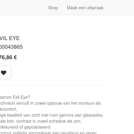
Shop
Maak een afspraak
VIL EYE
00043865
76,86
€
aarom Evil Eye?
chnisch vernuft in zowel opbouw van het montuur als
jkcomfort,
ge kwaliteit van zicht met ruim gamma aan glasopties,
als bvb. contrast in zowel schaduw als zon,
rkleurend of gepolariseerd
ntuur volledig aanpasbaar aan neusbrug en veren