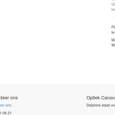
Gl
he
Pl
te
Ma
W
teer ons
Optiek Canoo
eer ons
Delphine staat vo
1.06.21