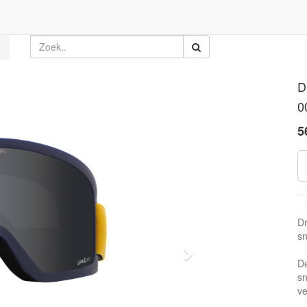
D
0
5
Dr
s
Volgende
De
s
ve