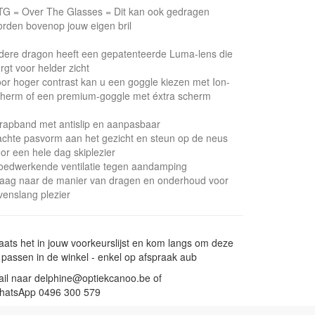
G = Over The Glasses = Dit kan ook gedragen
rden bovenop jouw eigen bril
dere dragon heeft een gepatenteerde Luma-lens die
rgt voor helder zicht
or hoger contrast kan u een goggle kiezen met Ion-
herm of een premium-goggle met éxtra scherm
rapband met antislip en aanpasbaar
chte pasvorm aan het gezicht en steun op de neus
or een hele dag skiplezier
edwerkende ventilatie tegen aandamping
aag naar de manier van dragen en onderhoud voor
venslang plezier
aats het in jouw voorkeurslijst en kom langs om deze
 passen in de winkel - enkel op afspraak aub
il naar delphine@optiekcanoo.be of
hatsApp 0496 300 579