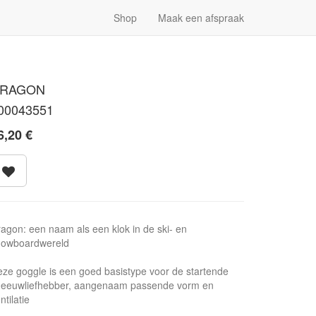
Shop
Maak een afspraak
RAGON
00043551
6,20
€
agon: een naam als een klok in de ski- en
nowboardwereld
ze goggle is een goed basistype voor de startende
neeuwliefhebber, aangenaam passende vorm en
ntilatie