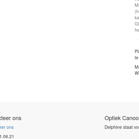
Mo
(h
ka
Gl
he
Pl
te
Ma
W
teer ons
Optiek Canoo
eer ons
Delphine staat vo
1.06.21