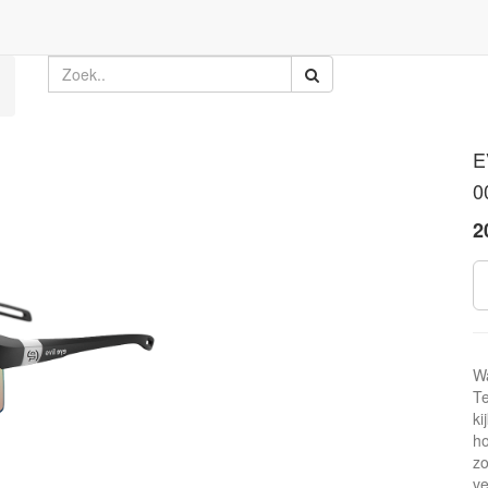
E
0
2
W
Te
ki
ho
zo
ve