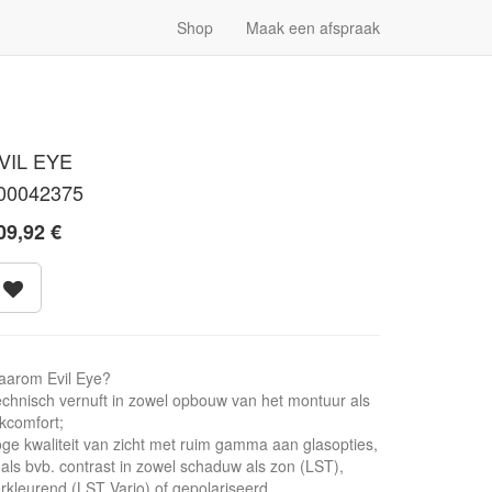
Shop
Maak een afspraak
VIL EYE
00042375
09,92
€
aarom Evil Eye?
chnisch vernuft in zowel opbouw van het montuur als
jkcomfort;
ge kwaliteit van zicht met ruim gamma aan glasopties,
als bvb. contrast in zowel schaduw als zon (LST),
rkleurend (LST Vario) of gepolariseerd .