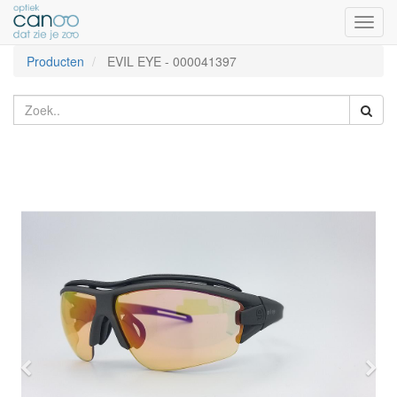
Toggl
naviga
Producten
EVIL EYE
-
000041397
Vorige
Vol